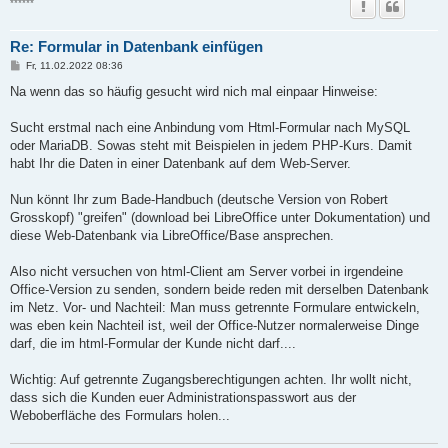
******
Re: Formular in Datenbank einfügen
B
Fr, 11.02.2022 08:36
e
i
Na wenn das so häufig gesucht wird nich mal einpaar Hinweise:
t
r
a
Sucht erstmal nach eine Anbindung vom Html-Formular nach MySQL
g
oder MariaDB. Sowas steht mit Beispielen in jedem PHP-Kurs. Damit
habt Ihr die Daten in einer Datenbank auf dem Web-Server.
Nun könnt Ihr zum Bade-Handbuch (deutsche Version von Robert
Grosskopf) "greifen" (download bei LibreOffice unter Dokumentation) und
diese Web-Datenbank via LibreOffice/Base ansprechen.
Also nicht versuchen von html-Client am Server vorbei in irgendeine
Office-Version zu senden, sondern beide reden mit derselben Datenbank
im Netz. Vor- und Nachteil: Man muss getrennte Formulare entwickeln,
was eben kein Nachteil ist, weil der Office-Nutzer normalerweise Dinge
darf, die im html-Formular der Kunde nicht darf....
Wichtig: Auf getrennte Zugangsberechtigungen achten. Ihr wollt nicht,
dass sich die Kunden euer Administrationspasswort aus der
Weboberfläche des Formulars holen...