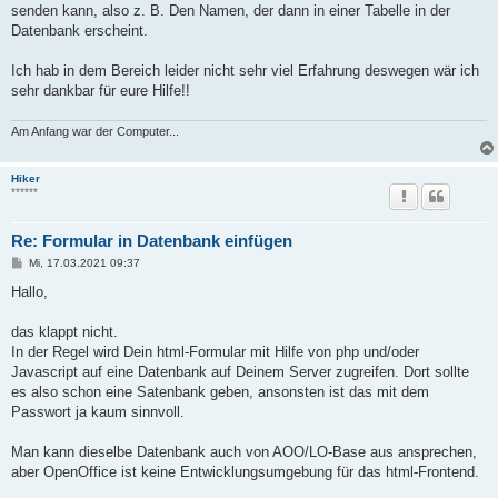
senden kann, also z. B. Den Namen, der dann in einer Tabelle in der
Datenbank erscheint.
Ich hab in dem Bereich leider nicht sehr viel Erfahrung deswegen wär ich
sehr dankbar für eure Hilfe!!
Am Anfang war der Computer...
Hiker
******
Re: Formular in Datenbank einfügen
B
Mi, 17.03.2021 09:37
e
i
Hallo,
t
r
a
das klappt nicht.
g
In der Regel wird Dein html-Formular mit Hilfe von php und/oder
Javascript auf eine Datenbank auf Deinem Server zugreifen. Dort sollte
es also schon eine Satenbank geben, ansonsten ist das mit dem
Passwort ja kaum sinnvoll.
Man kann dieselbe Datenbank auch von AOO/LO-Base aus ansprechen,
aber OpenOffice ist keine Entwicklungsumgebung für das html-Frontend.