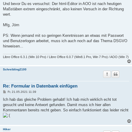
Und bevor Du es versuchst: Der html-Editor in AOO ist nach heutigen
Maßstäben extrem eingeschränkt, also keinen Versuch in der Richtung
wert.
Mfg, Jörn
PS: Wenn jemand mit so geringen Kenntnissen an etwas mit Passwort
und Benutzerlogon arbeitet, muss ich auch noch auf das Thema DSGVO
hinweisen...
Libre Office 6.3.1 (Win 10 Pro) / Libre Office 6.0.7 (Win8.1 Pro, Win 7 Pro) / AOO (Win 7)
Schreibling2100
Re: Formular in Datenbank einfügen
B
Fr, 21.05.2021 11:39
e
i
Ich hab das gleiche Problem gehabt! Ich hab mich wirklich echt tot
t
gesucht und keine Antwort gefunden. Damit muss ich hier allen
r
a
Kommentaren bereits recht geben. So einfach funktioniert das leider nicht
g
Hiker