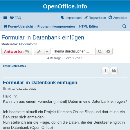
OpenOffice.info
FAQ
Impressum
Registrieren
Anmelden
S
Foren-Übersicht
Programmkomponenten
HTML Editor
u
Formular in Datenbank einfügen
c
Moderator:
Moderatoren
h
Suche
Erweiterte
Antworten
e
4 Beiträge • Seite
1
von
1
officejunkie2013
Formular in Datenbank einfügen
B
Mi, 17.03.2021 09:22
e
i
Hallo Ihr,
t
Kann ich aus einem Formular (in html) Daten in eine Datenbank einfügen?
r
a
g
Ich bearbeite aktuell ein Projekt für einen Online Shop und dort muss ein
Benutzer sich anmelden.
Nun stelle ich mir die Frage, ob ich die Daten, die der Benutzer eingibt in
eine Datenbank (Open Office)