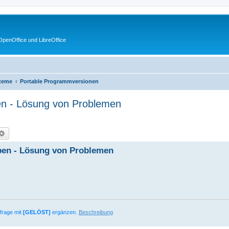
penOffice und LibreOffice
steme
Portable Programmversionen
iben - Lösung von Problemen
che
Erweiterte Suche
eiben - Lösung von Problemen
sfrage mit
[GELÖST]
ergänzen.
Beschreibung