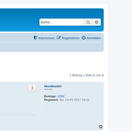
Suche
Erweiterte Suche
Impressum
Registrieren
Anmelden
1 Beitrag • Seite
1
von
1
Mondblatt24
*******
Beiträge:
1292
Registriert:
So, 14.05.2017 16:11
N
a