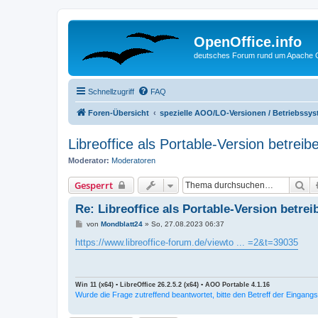
OpenOffice.info
deutsches Forum rund um Apache O
Schnellzugriff
FAQ
Foren-Übersicht
spezielle AOO/LO-Versionen / Betriebssy
Libreoffice als Portable-Version betre
Moderator:
Moderatoren
Su
Gesperrt
Re: Libreoffice als Portable-Version betr
B
von
Mondblatt24
»
So, 27.08.2023 06:37
e
i
https://www.libreoffice-forum.de/viewto ... =2&t=39035
t
r
a
g
Win 11 (x64) ▪ LibreOffice 26.2.5.2 (x64) ▪ AOO Portable 4.1.16
Wurde die Frage zutreffend beantwortet, bitte den Betreff der Eingang