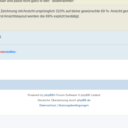
ößer und passt nicht ganz in den " Bilderrahmen "
ate Zeichnung mit Ansicht ursprünglich 310% auf deine gewünschte 69 %- Ansicht ge
d Ansichtslayout werden die 69% explizit bestätigt.
t.
oran
stellen.
Powered by
phpBB
® Forum Software © phpBB Limited
Deutsche Übersetzung durch
phpBB.de
Datenschutz
|
Nutzungsbedingungen