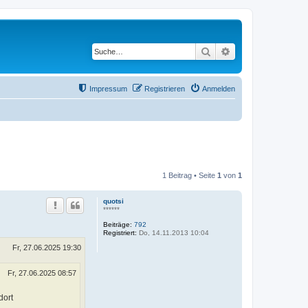
Suche
Erweiterte Suche
Impressum
Registrieren
Anmelden
1 Beitrag • Seite
1
von
1
quotsi
******
Beiträge:
792
Registriert:
Do, 14.11.2013 10:04
Fr, 27.06.2025 19:30
Fr, 27.06.2025 08:57
dort