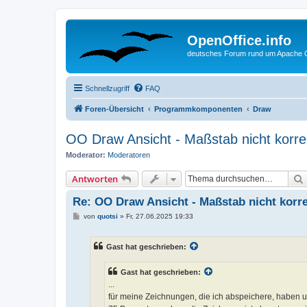
OpenOffice.info
deutsches Forum rund um Apache O
Schnellzugriff
FAQ
Foren-Übersicht
Programmkomponenten
Draw
OO Draw Ansicht - Maßstab nicht korre
Moderator:
Moderatoren
Antworten
Re: OO Draw Ansicht - Maßstab nicht korre
B
von
quotsi
»
Fr, 27.06.2025 19:33
e
i
t
Gast hat geschrieben:
r
a
g
Gast hat geschrieben:
...
für meine Zeichnungen, die ich abspeichere, haben unt