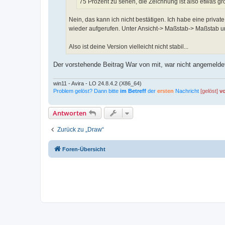
75 Prozent zu sehen, die Zeichnung ist also etwas gr
Nein, das kann ich nicht bestätigen. Ich habe eine priv
wieder aufgerufen. Unter Ansicht-> Maßstab-> Maßstab un
Also ist deine Version vielleicht nicht stabil...
Der vorstehende Beitrag War von mit, war nicht angemelde
win11 - Avira - LO 24.8.4.2 (X86_64)
Problem gelöst? Dann bitte
im Betreff
der
ersten
Nachricht
[gelöst]
v
Antworten
Zurück zu „Draw“
Foren-Übersicht