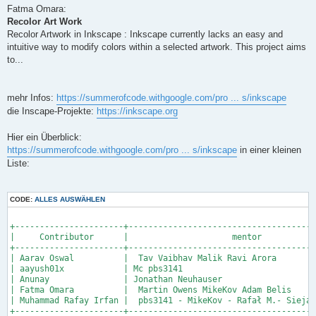
Fatma Omara:
Recolor Art Work
Recolor Artwork in Inkscape : Inkscape currently lacks an easy and
intuitive way to modify colors within a selected artwork. This project aims
to...
mehr Infos:
https://summerofcode.withgoogle.com/pro ... s/inkscape
die Inscape-Projekte:
https://inkscape.org
Hier ein Überblick:
https://summerofcode.withgoogle.com/pro ... s/inkscape
in einer kleinen
Liste:
CODE:
ALLES AUSWÄHLEN
+----------------------+--------------------------------------
|     Contributor      |                     mentor           
+----------------------+--------------------------------------
| Aarav Oswal          |  Tav Vaibhav Malik Ravi Arora        
| aayush01x            | Mc pbs3141                           
| Anunay               | Jonathan Neuhauser                   
| Fatma Omara          |  Martin Owens MikeKov Adam Belis     
| Muhammad Rafay Irfan |  pbs3141 - MikeKov - Rafał M.- Siejak
+----------------------+--------------------------------------