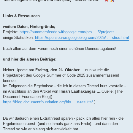
Links & Ressourcen
weitere Daten, Hintergründe;
Projekte:
https://summerofcode.withgoogle.com/pro ... 5/projects
einige Statistiken:
https://opensource.googleblog.com/2025/ ... stics.html
Euch allen auf dem Forum noch einen schönen Donnerstagabend!
und hier die älteren Beiträge:
kleiner Update am
Freitag, den 24. Oktober....
nun wurde die
Projektarbeit des Google Summer of Code 2025 zusammenfassend
beendet:
Im Folgenden die Ergebnisse - die ich in diesem Thread kurz vorstelle -
im Anschluss an den Artikel von
Ilmari Lauhakangas ,,,,
Quelle: [The
Document Foundation Blog](
https://blog.documentfoundation.org/blo ... e-results/
)
Da wir dadurch einen Extrathread sparen - pack ich alles hier rein - die
Ergebmisse zuerst: (und nochmals ganz ans Ende) - und dann den
Thread so wie er bislang sich entwickelt hat..