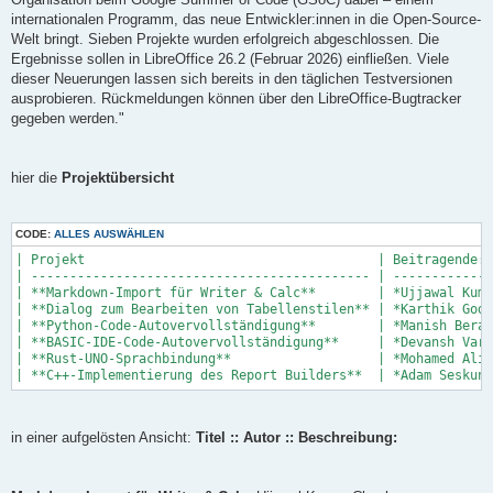
internationalen Programm, das neue Entwickler:innen in die Open-Source-
Welt bringt. Sieben Projekte wurden erfolgreich abgeschlossen. Die
Ergebnisse sollen in LibreOffice 26.2 (Februar 2026) einfließen. Viele
dieser Neuerungen lassen sich bereits in den täglichen Testversionen
ausprobieren. Rückmeldungen können über den LibreOffice-Bugtracker
gegeben werden."
hier die
Projektübersicht
CODE:
ALLES AUSWÄHLEN
| Projekt                                      | Beitragende:r
| -------------------------------------------- | -------------
| **Markdown-Import für Writer & Calc**        | *Ujjawal Kuma
| **Dialog zum Bearbeiten von Tabellenstilen** | *Karthik Godh
| **Python-Code-Autovervollständigung**        | *Manish Bera*
| **BASIC-IDE-Code-Autovervollständigung**     | *Devansh Vars
| **Rust-UNO-Sprachbindung**                   | *Mohamed Ali 
in einer aufgelösten Ansicht:
Titel :: Autor :: Beschreibung: