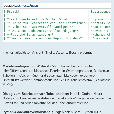
CODE:
ALLES AUSWÄHLEN
| Projekt                                      | Beitragende:r
| -------------------------------------------- | -------------
| **Markdown-Import für Writer & Calc**        | *Ujjawal Kuma
| **Dialog zum Bearbeiten von Tabellenstilen** | *Karthik Godh
| **Python-Code-Autovervollständigung**        | *Manish Bera*
| **BASIC-IDE-Code-Autovervollständigung**     | *Devansh Vars
| **Rust-UNO-Sprachbindung**                   | *Mohamed Ali 
in einer aufgelösten Ansicht:
Titel :: Autor :: Beschreibung:
Markdown-Import für Writer & Calc:
Ujjawal Kumar Chouhan:
LibreOffice kann nun Markdown-Dateien in Writer importieren, Markdown-
Tabellen in Calc einfügen und sogar nach Markdown exportieren.
Unterstützt werden CommonMark und GitHub-Tabellensyntax (Bibliothek:
MD4C);
Dialog zum Bearbeiten von Tabellenstilen;
Karthik Godha; Neuer
Dialog zum Bearbeiten bestehender Tabellenstil-Vorlagen – verbessert die
Flexibilität und Arbeitsabläufe bei der Tabellenformatierung;
Python-Code-Autovervollständigung:
Manish Bera; Python-IDEs