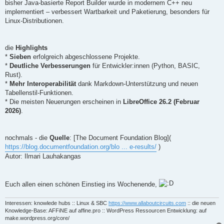
bisher Java-basierte Report Builder wurde in modernem C++ neu
implementiert – verbessert Wartbarkeit und Paketierung, besonders für
Linux-Distributionen.
die
Highlights
*
Sieben
erfolgreich abgeschlossene Projekte.
*
Deutliche Verbesserungen
für Entwickler:innen (Python, BASIC,
Rust).
*
Mehr Interoperabilität
dank Markdown-Unterstützung und neuen
Tabellenstil-Funktionen.
* Die meisten Neuerungen erscheinen in
LibreOffice 26.2 (Februar
2026)
.
nochmals - die
Quelle
: [The Document Foundation Blog](
https://blog.documentfoundation.org/blo ... e-results/
)
Autor: Ilmari Lauhakangas
Euch allen einen schönen Einstieg ins Wochenende,
Interessen: knowlede hubs :: Linux & SBC
https://www.allaboutcircuits.com
:: die neuen
Knowledge-Base: AFFiNE auf affine.pro :: WordPress Ressourcen Entwicklung: auf
make.wordpress.org/core/