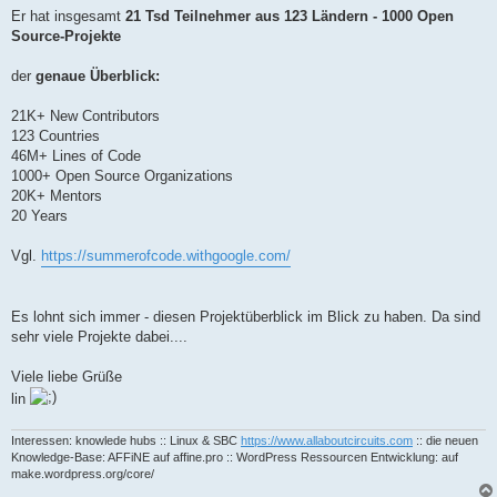
Er hat insgesamt
21 Tsd Teilnehmer aus 123 Ländern - 1000 Open
Source-Projekte
der
genaue Überblick:
21K+ New Contributors
123 Countries
46M+ Lines of Code
1000+ Open Source Organizations
20K+ Mentors
20 Years
Vgl.
https://summerofcode.withgoogle.com/
Es lohnt sich immer - diesen Projektüberblick im Blick zu haben. Da sind
sehr viele Projekte dabei....
Viele liebe Grüße
lin
Interessen: knowlede hubs :: Linux & SBC
https://www.allaboutcircuits.com
:: die neuen
Knowledge-Base: AFFiNE auf affine.pro :: WordPress Ressourcen Entwicklung: auf
make.wordpress.org/core/