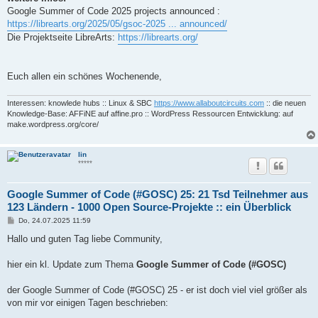
Google Summer of Code 2025 projects announced :
https://librearts.org/2025/05/gsoc-2025 ... announced/
Die Projektseite LibreArts:
https://librearts.org/
Euch allen ein schönes Wochenende,
Interessen: knowlede hubs :: Linux & SBC
https://www.allaboutcircuits.com
:: die neuen
Knowledge-Base: AFFiNE auf affine.pro :: WordPress Ressourcen Entwicklung: auf
make.wordpress.org/core/
lin
*****
Google Summer of Code (#GOSC) 25: 21 Tsd Teilnehmer aus
123 Ländern - 1000 Open Source-Projekte :: ein Überblick
B
Do, 24.07.2025 11:59
e
i
Hallo und guten Tag liebe Community,
t
r
a
hier ein kl. Update zum Thema
Google Summer of Code (#GOSC)
g
der Google Summer of Code (#GOSC) 25 - er ist doch viel viel größer als
von mir vor einigen Tagen beschrieben: