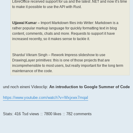
LibreOffice received support for ua and the latest .NET and now it’s time
to make it possible to use the API with Rust.
Ujjawal Kumar –
Import Markdown files into Writer: Markdown is a
rather popular markup language for quickly formatting text in blog
content, comments, chats and more. Requests to support it have
increased recently, so it makes sense to tackle it.
Shardul Vikram Singh – Rework Impress slideshow to use
DrawingLayer primitives: this is one of those projects that are
incomprehensible to most users, but really important for the long term
maintenance of the code.
und noch eineni Videoclip:
An introduction to Google Summer of Code
https://www.youtube.com/watch?v=Wxjxwx7mqaI
Stats: 416 Tsd views :: 7800 likes :: 782 comments