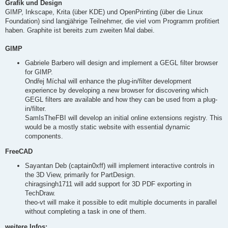
Grafik und Design
GIMP, Inkscape, Krita (über KDE) und OpenPrinting (über die Linux
Foundation) sind langjährige Teilnehmer, die viel vom Programm profitiert
haben. Graphite ist bereits zum zweiten Mal dabei.
GIMP
Gabriele Barbero will design and implement a GEGL filter browser
for GIMP.
Ondřej Míchal will enhance the plug-in/filter development
experience by developing a new browser for discovering which
GEGL filters are available and how they can be used from a plug-
in/filter.
SamIsTheFBI will develop an initial online extensions registry. This
would be a mostly static website with essential dynamic
components.
FreeCAD
Sayantan Deb (captain0xff) will implement interactive controls in
the 3D View, primarily for PartDesign.
chiragsingh1711 will add support for 3D PDF exporting in
TechDraw.
theo-vt will make it possible to edit multiple documents in parallel
without completing a task in one of them.
weitere Infos: