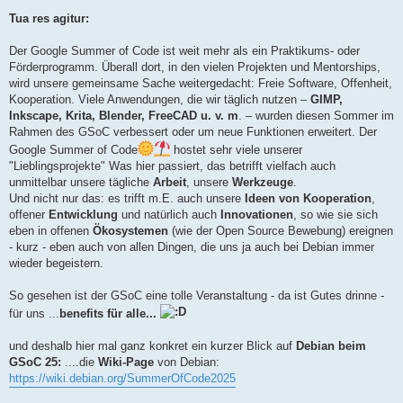
Tua res agitur:
Der Google Summer of Code ist weit mehr als ein Praktikums- oder
Förderprogramm. Überall dort, in den vielen Projekten und Mentorships,
wird unsere gemeinsame Sache weitergedacht: Freie Software, Offenheit,
Kooperation. Viele Anwendungen, die wir täglich nutzen –
GIMP,
Inkscape, Krita, Blender, FreeCAD u. v. m
. – wurden diesen Sommer im
Rahmen des GSoC verbessert oder um neue Funktionen erweitert. Der
Google Summer of Code
hostet sehr viele unserer
"Lieblingsprojekte" Was hier passiert, das betrifft vielfach auch
unmittelbar unsere tägliche
Arbeit
, unsere
Werkzeuge
.
Und nicht nur das: es trifft m.E. auch unsere
Ideen von Kooperation
,
offener
Entwicklung
und natürlich auch
Innovationen
, so wie sie sich
eben in offenen
Ökosystemen
(wie der Open Source Bewebung) ereignen
- kurz - eben auch von allen Dingen, die uns ja auch bei Debian immer
wieder begeistern.
So gesehen ist der GSoC eine tolle Veranstaltung - da ist Gutes drinne -
für uns ...
benefits für alle...
und deshalb hier mal ganz konkret ein kurzer Blick auf
Debian beim
GSoC 25:
....die
Wiki-Page
von Debian:
https://wiki.debian.org/SummerOfCode2025