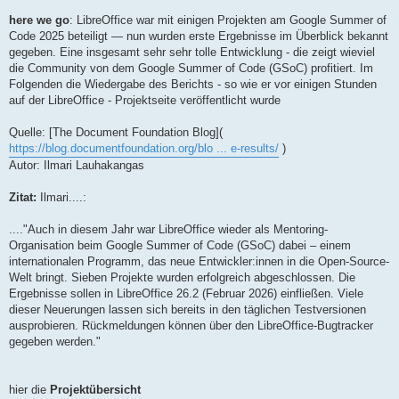
here we go
: LibreOffice war mit einigen Projekten am Google Summer of
Code 2025 beteiligt — nun wurden erste Ergebnisse im Überblick bekannt
gegeben. Eine insgesamt sehr sehr tolle Entwicklung - die zeigt wieviel
die Community von dem Google Summer of Code (GSoC) profitiert. Im
Folgenden die Wiedergabe des Berichts - so wie er vor einigen Stunden
auf der LibreOffice - Projektseite veröffentlicht wurde
Quelle: [The Document Foundation Blog](
https://blog.documentfoundation.org/blo ... e-results/
)
Autor: Ilmari Lauhakangas
Zitat:
Ilmari....:
...."Auch in diesem Jahr war LibreOffice wieder als Mentoring-
Organisation beim Google Summer of Code (GSoC) dabei – einem
internationalen Programm, das neue Entwickler:innen in die Open-Source-
Welt bringt. Sieben Projekte wurden erfolgreich abgeschlossen. Die
Ergebnisse sollen in LibreOffice 26.2 (Februar 2026) einfließen. Viele
dieser Neuerungen lassen sich bereits in den täglichen Testversionen
ausprobieren. Rückmeldungen können über den LibreOffice-Bugtracker
gegeben werden."
hier die
Projektübersicht