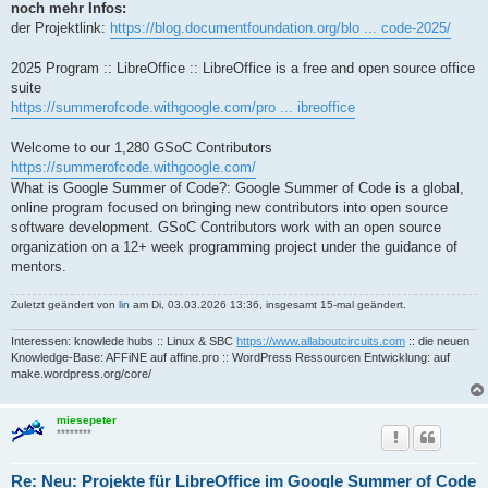
noch mehr Infos:
der Projektlink:
https://blog.documentfoundation.org/blo ... code-2025/
2025 Program :: LibreOffice :: LibreOffice is a free and open source office
suite
https://summerofcode.withgoogle.com/pro ... ibreoffice
Welcome to our 1,280 GSoC Contributors
https://summerofcode.withgoogle.com/
What is Google Summer of Code?: Google Summer of Code is a global,
online program focused on bringing new contributors into open source
software development. GSoC Contributors work with an open source
organization on a 12+ week programming project under the guidance of
mentors.
Zuletzt geändert von
lin
am Di, 03.03.2026 13:36, insgesamt 15-mal geändert.
Interessen: knowlede hubs :: Linux & SBC
https://www.allaboutcircuits.com
:: die neuen
Knowledge-Base: AFFiNE auf affine.pro :: WordPress Ressourcen Entwicklung: auf
make.wordpress.org/core/
miesepeter
********
Re: Neu: Projekte für LibreOffice im Google Summer of Code