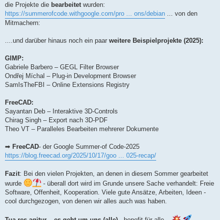
die Projekte die
bearbeitet
wurden:
https://summerofcode.withgoogle.com/pro ... ons/debian
... von den
Mitmachern:
....und darüber hinaus noch ein paar
weitere Beispielprojekte (2025):
GIMP:
Gabriele Barbero – GEGL Filter Browser
Ondřej Míchal – Plug-in Development Browser
SamIsTheFBI – Online Extensions Registry
FreeCAD:
Sayantan Deb – Interaktive 3D-Controls
Chirag Singh – Export nach 3D-PDF
Theo VT – Paralleles Bearbeiten mehrerer Dokumente
➡
FreeCAD
- der Google Summer-of Code-2025
https://blog.freecad.org/2025/10/17/goo ... 025-recap/
Fazit
: Bei den vielen Projekten, an denen in diesem Sommer gearbeitet
wurde
- überall dort wird im Grunde unsere Sache verhandelt: Freie
Software, Offenheit, Kooperation. Viele gute Ansätze, Arbeiten, Ideen -
cool durchgezogen, von denen wir alles auch was haben.
Tua res agitur – es geht um uns (alle)
- benefit für alle...