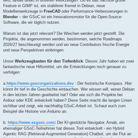
wird, landet direkt in unseren Werkzeugen. Ob es das nächste große
Feature in GIMP ist, ein stabilerer Kernel in Debian, neue
Modellierwerkzeuge in
FreeCAD
oder Performance-Verbesserungen in
Blender
– der GSoC ist ein Innovationsmotor für die Open-Source-
Software, die wir täglich nutzen.
Warum ist das jetzt relevant? Die Weichen werden jetzt gestellt. Die
Projekte, die angenommen werden, bestimmen, welche Roadmaps
2026/27 beschleunigt werden und wo neue Contributors frische Energie
und neue Perspektiven einbringen.
Unser
Werkzeugkasten für den Tiefenblick
: Dieses Jahr haben wir zwei
fantastische neue Hilfsmittel, um die Entwicklungen noch genauer zu
verfolgen:
a.
https://www.gsocorganizations.dev
: Der historische Kompass. Hier
könnt ihr tief in die Geschichte eintauchen. Wer wissen will, woran Debian
in den letzten Jahren gearbeitet hat? Oder wie sich die Projekte bei
Ardour oder KDE entwickelt haben? Diese Seite macht die langen Linien
sichtbar und zeigt, wie nachhaltig GSoC-Arbeit ist. Schaut euch zum
Beispiel die Historie von Arduino an.
b.
https://www.ezgsoc.com
:
Der KI-gestützte Navigator. Arnab, ein
ehemaliger GSoC-Teilnehmer hat dieses Tool entwickelt - ein Hybrid
Agentic RAG (Retrieval-Augmented Generation) Chatbot, um die Flut an