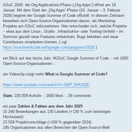
GSoC 2026: die Org Applications-Phase („Org Apps“) öffnet am 19.
Januar: Mit dem Start der „Org Apps“-Phase (19. Januar – 3. Februar
2026) beginnt der Google Summer of Code offiziell. In diesem Zeitraum
bewerben sich Open-Source-Organisationen darum, als Mentoring-
Projekte am GSoC teilzunehmen. Hier entscheidet sich, welche Projekte
– etwa aus dem Linux-, Grafik-, Infrastruktur- oder Tooling-Umfeld – im
Sommer gezielt neue Features entwickeln, Bugs beheben und neue
Contributors einarbeiten können. ( vgl.
https://summerofcode.withgoogle.com/programs/2026
)
ein Blick auf das letzte Jahr: #GSoC Google Summer of Code :: mit 1000
Open-Source-Organisationen ::
ein Videoclip zeigt mehr
What is Google Summer of Code?
https://www.youtube.com/watch?v=S6IP_6HG2QE
Stats
: 220.009 Aufrufe :: 1600 likes :: 29 comments
ein paar
Zahlen & Fakten aus dem Jahr 2025
15 240 Bewerbungen aus 130 Ländern (+130 % zum bisherigen
Höchstwert)
23 559 Projektvorschläge (+159 % gegenüber 2024)
185 Organisationen aus allen Bereichen der Open-Source-Welt