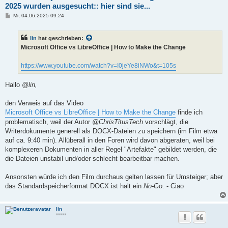
2025 wurden ausgesucht:: hier sind sie...
B
Mi, 04.06.2025 09:24
e
i
t
lin
hat geschrieben:
r
a
Microsoft Office vs LibreOffice | How to Make the Change
g
https://www.youtube.com/watch?v=I0jeYe8iNWo&t=105s
Hallo
@lin,
den Verweis auf das Video
Microsoft Office vs LibreOffice | How to Make the Change
finde ich
problematisch, weil der Autor
@ChrisTitusTech
vorschlägt, die
Writerdokumente generell als DOCX-Dateien zu speichern (im Film etwa
auf ca. 9:40 min). Allüberall in den Foren wird davon abgeraten, weil bei
komplexeren Dokumenten in aller Regel "Artefakte" gebildet werden, die
die Dateien unstabil und/oder schlecht bearbeitbar machen.
Ansonsten würde ich den Film durchaus gelten lassen für Umsteiger; aber
das Standardspeicherformat DOCX ist halt ein
No-Go
. - Ciao
lin
*****