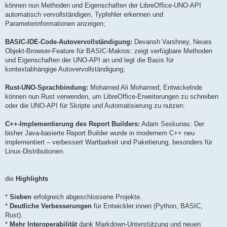
können nun Methoden und Eigenschaften der LibreOffice-UNO-API
automatisch vervollständigen, Typfehler erkennen und
Parameterinformationen anzeigen;
BASIC-IDE-Code-Autovervollständigung:
Devansh Varshney, Neues
Objekt-Browser-Feature für BASIC-Makros: zeigt verfügbare Methoden
und Eigenschaften der UNO-API an und legt die Basis für
kontextabhängige Autovervollständigung;
Rust-UNO-Sprachbindung:
Mohamed Ali Mohamed; Entwickelnde
können nun Rust verwenden, um LibreOffice-Erweiterungen zu schreiben
oder die UNO-API für Skripte und Automatisierung zu nutzen:
C++-Implementierung des Report Builders:
Adam Seskunas: Der
bisher Java-basierte Report Builder wurde in modernem C++ neu
implementiert – verbessert Wartbarkeit und Paketierung, besonders für
Linux-Distributionen.
die
Highlights
*
Sieben
erfolgreich abgeschlossene Projekte.
*
Deutliche Verbesserungen
für Entwickler:innen (Python, BASIC,
Rust).
*
Mehr Interoperabilität
dank Markdown-Unterstützung und neuen