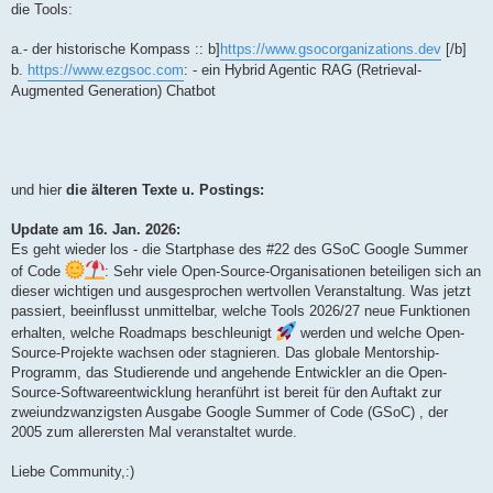
die Tools:
a.- der historische Kompass :: b]
https://www.gsocorganizations.dev
[/b]
b.
https://www.ezgsoc.com
: - ein Hybrid Agentic RAG (Retrieval-
Augmented Generation) Chatbot
und hier
die älteren Texte u. Postings:
Update am 16. Jan. 2026:
Es geht wieder los - die Startphase des #22 des GSoC Google Summer
of Code
: Sehr viele Open-Source-Organisationen beteiligen sich an
dieser wichtigen und ausgesprochen wertvollen Veranstaltung. Was jetzt
passiert, beeinflusst unmittelbar, welche Tools 2026/27 neue Funktionen
erhalten, welche Roadmaps beschleunigt
werden und welche Open-
Source-Projekte wachsen oder stagnieren. Das globale Mentorship-
Programm, das Studierende und angehende Entwickler an die Open-
Source-Softwareentwicklung heranführt ist bereit für den Auftakt zur
zweiundzwanzigsten Ausgabe Google Summer of Code (GSoC) , der
2005 zum allerersten Mal veranstaltet wurde.
Liebe Community,:)