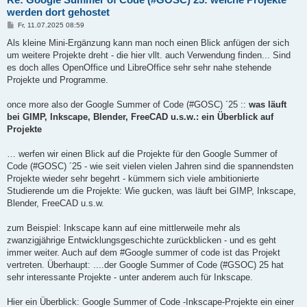
werden dort gehostet
B
Fr, 11.07.2025 08:59
e
i
Als kleine Mini-Ergänzung kann man noch einen Blick anfügen der sich
t
um weitere Projekte dreht - die hier vllt. auch Verwendung finden... Sind
r
a
es doch alles OpenOffice und LibreOffice sehr sehr nahe stehende
g
Projekte und Programme.
once more also der Google Summer of Code (#GOSC) ´25 ::
was läuft
bei GIMP, Inkscape, Blender, FreeCAD u.s.w.: ein Überblick auf
Projekte
… werfen wir einen Blick auf die Projekte für den Google Summer of
Code (#GOSC) ´25 - wie seit vielen vielen Jahren sind die spannendsten
Projekte wieder sehr begehrt - kümmern sich viele ambitionierte
Studierende um die Projekte: Wie gucken, was läuft bei GIMP, Inkscape,
Blender, FreeCAD u.s.w.
zum Beispiel: Inkscape kann auf eine mittlerweile mehr als
zwanzigjährige Entwicklungsgeschichte zurückblicken - und es geht
immer weiter. Auch auf dem #Google summer of code ist das Projekt
vertreten. Überhaupt: ....der Google Summer of Code (#GSOC) 25 hat
sehr interessante Projekte - unter anderem auch für Inkscape.
Hier ein Überblick: Google Summer of Code -Inkscape-Projekte ein einer