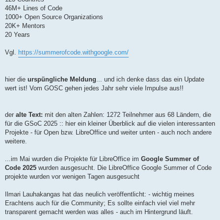
46M+ Lines of Code
1000+ Open Source Organizations
20K+ Mentors
20 Years
Vgl.
https://summerofcode.withgoogle.com/
hier die
urspüngliche Meldung
... und ich denke dass das ein Update
wert ist! Vom GOSC gehen jedes Jahr sehr viele Impulse aus!!
der
alte Text:
mit den alten Zahlen: 1272 Teilnehmer aus 68 Ländern, die
für die GSoC 2025 :: hier ein kleiner Überblick auf die vielen interessanten
Projekte - für Open bzw. LibreOffice und weiter unten - auch noch andere
weitere.
...im Mai wurden die Projekte für LibreOffice im
Google Summer of
Code 2025
wurden ausgesucht. Die LibreOffice Google Summer of Code
projekte wurden vor wenigen Tagen ausgesucht
Ilmari Lauhakangas hat das neulich veröffentlicht: - wichtig meines
Erachtens auch für die Community; Es sollte einfach viel viel mehr
transparent gemacht werden was alles - auch im Hintergrund läuft.