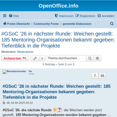
OpenOffice.info
FAQ
Impressum
Registrieren
Anmelden
S
Foren-Übersicht
Community Foren
generelle Diskussion
u
#GSoC '26 in nächster Runde: Weichen gestellt:
c
185 Mentoring-Organisationen bekannt gegeben:
h
Tiefenblick in die Projekte
e
Moderator:
Moderatoren
Suche
Erweiterte
Antworten
6 Beiträge • Seite
1
von
1
lin
*****
#GSoC '26 in nächster Runde: Weichen gestellt: 185
Mentoring-Organisationen bekannt gegeben:
Tiefenblick in die Projekte
B
Mi, 04.06.2025 00:22
e
i
#GSoC '26- die nächste Runde ️
: die Weichen werden jetzt
t
gestellt.
185 Mentoring-Organisationen wurden bekannt gegeben
....
r