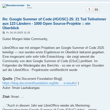
lin
*****
Re: Google Summer of Code (#GOSC) 25: 21 Tsd Teilnehmer
aus 123 Ländern - 1000 Open Source-Projekte :: ein
Überblick
B
Fr, 24.10.2025 11:32
e
i
Guten Morgen liebe Community,
t
r
a
LibreOffice war mit einigen Projekten am Google Summer of Code 2025
g
beteiligt — nun wurden erste Ergebnisse im Überblick bekannt gegeben.
Eine insgesamt sehr sehr tolle Entwicklung - die zeigt wieviel die
Community von dem Google Summer of Code (GSoC) profitiert. Im
Folgenden die Wiedergabe des Berichts - so wie er vor einigen Stunden
auf der LibreOffice - Projektseite veröffentlicht wurde
Quelle
: [The Document Foundation Blog](
https://blog.documentfoundation.org/blo ... e-results/
)
Autor: Ilmari Lauhakangas
Zitat:
Ilmari....:
...."Auch in diesem Jahr war LibreOffice wieder als Mentoring-
Organisation beim Google Summer of Code (GSoC) dabei – einem