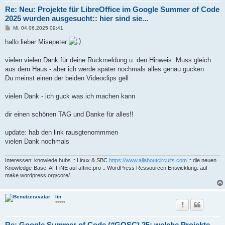
Re: Neu: Projekte für LibreOffice im Google Summer of Code
2025 wurden ausgesucht:: hier sind sie...
B
Mi, 04.06.2025 09:41
e
i
hallo lieber Misepeter
t
r
a
vielen vielen Dank für deine Rückmeldung u. den Hinweis. Muss gleich
g
aus dem Haus - aber ich werde später nochmals alles genau gucken
Du meinst einen der beiden Videoclips gell
vielen Dank - ich guck was ich machen kann
dir einen schönen TAG und Danke für alles!!
update: hab den link rausgtenommmen
vielen Dank nochmals
Interessen: knowlede hubs :: Linux & SBC
https://www.allaboutcircuits.com
:: die neuen
Knowledge-Base: AFFiNE auf affine.pro :: WordPress Ressourcen Entwicklung: auf
make.wordpress.org/core/
lin
*****
Re: Google Summer of Code (#GOSC) 25: welche Projekte