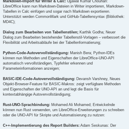
Markdown-Import für Writer & Calc:
Ujjawal Kumar Chouhan:
LibreOffice kann nun Markdown-Dateien in Writer importieren, Markdown-
Tabellen in Calc einfügen und sogar nach Markdown exportieren.
Unterstützt werden CommonMark und GitHub-Tabellensyntax (Bibliothek:
MD4C);
Dialog zum Bearbeiten von Tabellenstilen;
Karthik Godha; Neuer
Dialog zum Bearbeiten bestehender Tabellenstil-Vorlagen – verbessert die
Flexibilität und Arbeitsabläufe bei der Tabellenformatierung;
Python-Code-Autovervollständigung:
Manish Bera; Python-IDEs
können nun Methoden und Eigenschaften der LibreOffice-UNO-API
automatisch vervollständigen, Typfehler erkennen und
Parameterinformationen anzeigen;
BASIC-IDE-Code-Autovervollständigung:
Devansh Varshney, Neues
Objekt-Browser-Feature für BASIC-Makros: zeigt verfügbare Methoden
und Eigenschaften der UNO-API an und legt die Basis für
kontextabhängige Autovervollständigung;
Rust-UNO-Sprachbindung:
Mohamed Ali Mohamed; Entwickelnde
können nun Rust verwenden, um LibreOffice-Erweiterungen zu schreiben
oder die UNO-API für Skripte und Automatisierung zu nutzen:
C++-Implementierung des Report Builders:
Adam Seskunas: Der