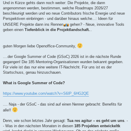
a
Und in Kürze gehts dann noch weiter: Die Projekte, die dann
g
angenommen werden, bestimmen, welche Roadmaps 2026/27
beschleunigt werden und wo neue Contributors frische Energie und neue
Perspektiven einbringen - und darüber hinaus welche...: Ideen für
UNSERE Projekte dann ins Rennen
gehen? - Neue, innovative Tools
geben einen
Tiefenblick in die Projektlandschaft.
..
guten Morgen liebe Openoffice-Community,
....der Google Summer of Code (GSoC) 2026 ist in die nächste Runde
gegangen! Die 185 Mentoring-Organisationen wurden bekannt gegeben.
Für viele ist das nur eine weitere IT-Nachricht. Für uns ist es der
Startschuss, genau hinzuschauen.
What is Google Summer of Code?
https://www.youtube.com/watch?v=S6IP_6HG2QE
.... Naja - der GSoC - das sind auf einen Nenner gebracht: Benefits für
alle!!
Denn, wie schon letztes Jahr gesagt:
Tua res agitur – es geht um uns
. -
- Was in den nächsten Monaten in diesen
185 Projekten entwickeltk