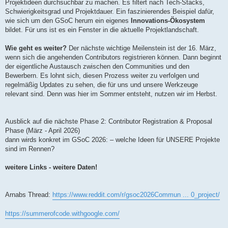
Projektideen durchsuchbar zu machen. Es filtert nach Tech-Stacks,
Schwierigkeitsgrad und Projektdauer. Ein faszinierendes Beispiel dafür,
wie sich um den GSoC herum ein eigenes
Innovations-Ökosystem
bildet. Für uns ist es ein Fenster in die aktuelle Projektlandschaft.
Wie geht es weiter?
Der nächste wichtige Meilenstein ist der 16. März,
wenn sich die angehenden Contributors registrieren können. Dann beginnt
der eigentliche Austausch zwischen den Communities und den
Bewerbern. Es lohnt sich, diesen Prozess weiter zu verfolgen und
regelmäßig Updates zu sehen, die für uns und unsere Werkzeuge
relevant sind. Denn was hier im Sommer entsteht, nutzen wir im Herbst.
Ausblick auf die nächste Phase 2: Contributor Registration & Proposal
Phase (März - April 2026)
dann wirds konkret im GSoC 2026: – welche Ideen für UNSERE Projekte
sind im Rennen?
weitere Links - weitere Daten!
Arnabs Thread:
https://www.reddit.com/r/gsoc2026Commun ... 0_project/
https://summerofcode.withgoogle.com/